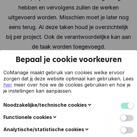
hebben en vervolgens zullen de werken
uitgevoerd worden. Misschien moet je later nog
eens terug. Al deze taken houd je overzichtelijk
bij per project. Ook de verantwoordelijke kan aan
de taak worden toegevoegd.
Bepaal je cookie voorkeuren
CoManage maakt gebruik van cookies welke ervoor
zorgen dat jij deze website optimaal kan gebruiken.
Lees
hier
meer over hoe we de cookies gebruiken en hoe je
je instellingen kan aanpassen.
Noodzakelijke/technische cookies
Deze cookies verzamelen gegevens om de
Functionele cookies
gebruiksvriendelijkheid van de website en de ervaring
van de bezoekers te verbeteren (zoals u herkennen
Ook bekend als 'voorkeurscookies': met deze cookies
Analytische/statistische cookies
wanneer u terugkeert naar de website, uw
kan een website keuzes onthouden die u in het