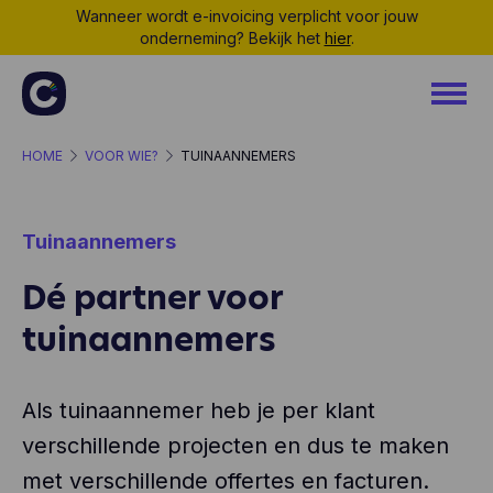
Wanneer wordt e-invoicing verplicht voor jouw
onderneming? Bekijk het
hier
.
HOME
VOOR WIE?
TUINAANNEMERS
Tuinaannemers
Dé partner voor
tuinaannemers
Als tuinaannemer heb je per klant
verschillende projecten en dus te maken
met verschillende offertes en facturen.