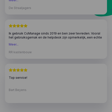
Meer...
hun toewijding om uitstekende service te bieden en mijn
ervaring met hen is altijd positief geweest. Ik beveel dit bedrijf
De Straaljagers
ten zeerste aan aan!
Ik gebruik CoManage sinds 2019 en ben zeer tevreden. Vooral
het gebruiksgemak en de helpdesk zijn opmerkelijk, een echte
aanrader!
Meer...
RR kastenbouw
Top service!
Bart Beyens