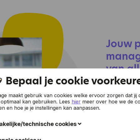
Jouw p
manag
van al
Bepaal je cookie voorkeur
Iedere sector
e maakt gebruik van cookies welke ervoor zorgen dat jij 
Geen één bedr
 optimaal kan gebruiken.
Lees
hier
meer over hoe we de co
ander. En oo
en en hoe je je instellingen kan aanpassen.
vaak verschil
kelijke/technische cookies
dat we ons 
okies verzamelen gegevens om de gebruiksvriendelijkheid
ontwikkelden 