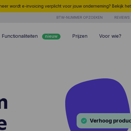
eer wordt e-invoicing verplicht voor jouw onderneming? Bekijk he
BTW-NUMMER OPZOEKEN
REVIEWS
Functionaliteiten
Prijzen
Voor wie?
nieuw
nieuw
Peppol
7/7 support
Facturatie
Kosten
nieuw
Klantenbeheer
Uurregistratie
Offertes
Producten & Diensten
n
nieuw
nieuw
Projectbeheer
CoManage AI
Analyse
e
Verhoog product