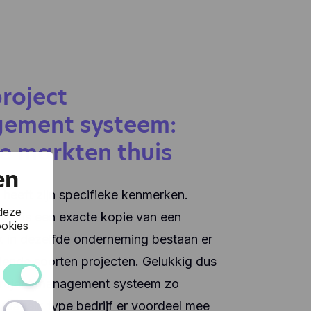
roject
ement systeem:
le markten thuis
en
 heeft zijn specifieke kenmerken.
deze
ijf is een exacte kopie van een
okies
k in dezelfde onderneming bestaan er
lende soorten projecten. Gelukkig dus
project management systeem zo
 van de
dat elk type bedrijf er voordeel mee