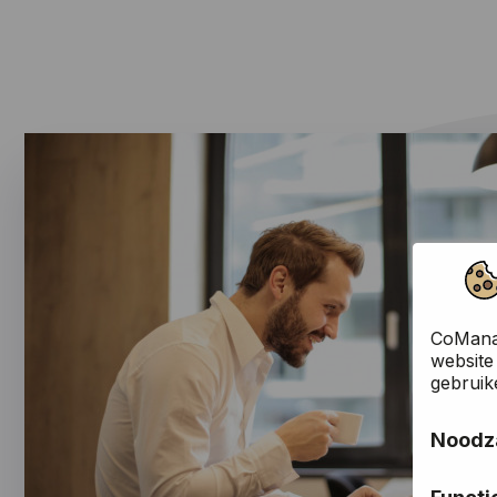
CoManag
website
gebruik
Noodza
Deze co