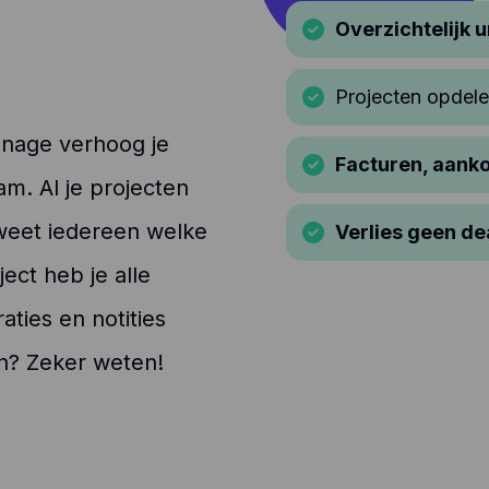
Overzichtelijk 
Projecten opdele
anage verhoog je
Facturen, aank
am. Al je projecten
 weet iedereen welke
Verlies geen de
ect heb je alle
raties en notities
len? Zeker weten!