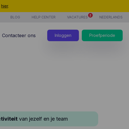
t
hier
.
2
BLOG
HELP CENTER
VACATURES
NEDERLANDS
Contacteer ons
Inloggen
Proefperiode
iviteit
van jezelf en je team