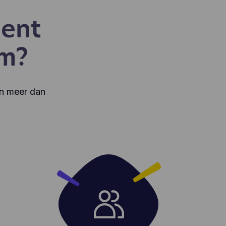
ent
im?
n meer dan