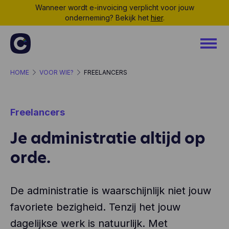
Wanneer wordt e-invoicing verplicht voor jouw
onderneming? Bekijk het
hier
.
HOME
VOOR WIE?
FREELANCERS
Freelancers
Je administratie altijd op
orde.
De administratie is waarschijnlijk niet jouw
favoriete bezigheid. Tenzij het jouw
dagelijkse werk is natuurlijk. Met