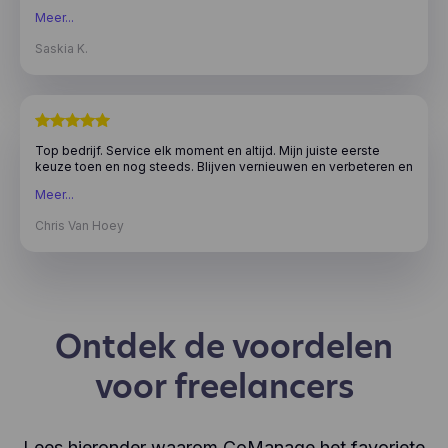
top!!
Meer...
Saskia K.
Top bedrijf. Service elk moment en altijd. Mijn juiste eerste
keuze toen en nog steeds. Blijven vernieuwen en verbeteren en
zelfs persoonlijke ideeën worden voorgelegd en bekeken ter
Meer...
verbetering algemeen.
Chris Van Hoey
Ontdek de voordelen
voor freelancers
Lees hieronder waarom CoManage het favoriete