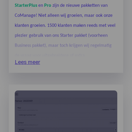
StarterPlus
en
Pro
zijn de nieuwe pakketten van
CoManage! Niet alleen wij groeien, maar ook onze
klanten groeien. 1500 klanten maken reeds met veel
plezier gebruik van ons Starter pakket (voorheen
Business pakket), maar toch krijgen wij regelmatig
de vraag voor uitgebreidere of extra
Lees meer
functionaliteiten.