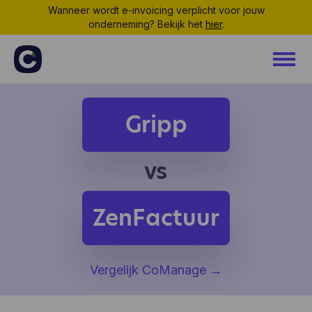
Wanneer wordt e-invoicing verplicht voor jouw
onderneming? Bekijk het
hier
.
Gripp
vs
ZenFactuur
Vergelijk CoManage
→