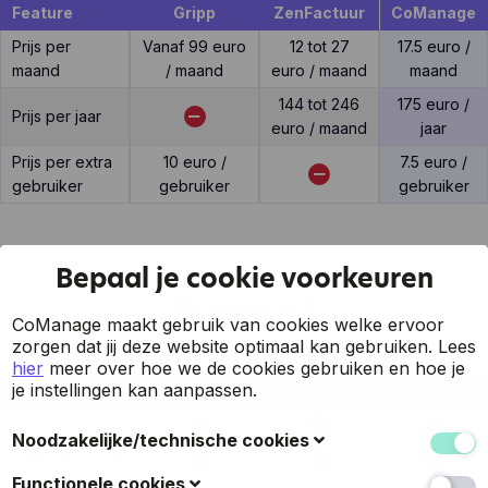
Feature
Gripp
ZenFactuur
CoManage
Prijs per
Vanaf 99 euro
12 tot 27
17.5 euro /
maand
/ maand
euro / maand
maand
144 tot 246
175 euro /
Prijs per jaar
euro / maand
jaar
Prijs per extra
10 euro /
7.5 euro /
gebruiker
gebruiker
gebruiker
Bepaal je cookie voorkeuren
Support
CoManage maakt gebruik van cookies welke ervoor
zorgen dat jij deze website optimaal kan gebruiken.
Lees
hier
meer over hoe we de cookies gebruiken en hoe je
je instellingen kan aanpassen.
Feature
Gripp
ZenFactuur
CoManage
7 op 7 support
Noodzakelijke/technische cookies
Support via mail
Deze cookies verzamelen gegevens om de
Functionele cookies