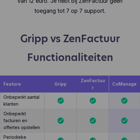
van 12 euro. Je hebt bij ZenFactuur geen
toegang tot 7 op 7 support.
Gripp vs ZenFactuur
Functionaliteiten
ZenFactuu
Feature
Gripp
CoManage
r
Onbeperkt aantal
klanten
Onbeperkt
facturen en
offertes opstellen
Periodieke