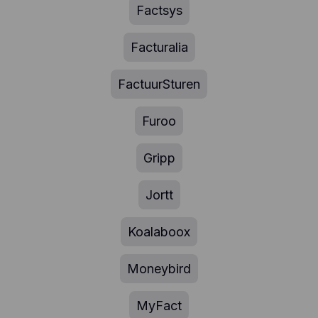
Factsys
welke pagina's, welke links ze verkiezen aan te
klikken, wat gebruikers wel en niet leuk vinden,
enz.). Hotjar gebruikt cookies en andere
Facturalia
technologieën om gegevens te verzamelen over
het gedrag van onze gebruikers en hun apparaten.
Hotjar slaat deze informatie op in een
FactuurSturen
gepseudonimiseerd gebruikersprofiel. Noch Hotjar,
noch wij zullen deze informatie ooit gebruiken om
Furoo
individuele gebruikers te identificeren of te
koppelen aan verdere gegevens over een
individuele gebruiker.
Gripp
Jortt
Koalaboox
Moneybird
MyFact