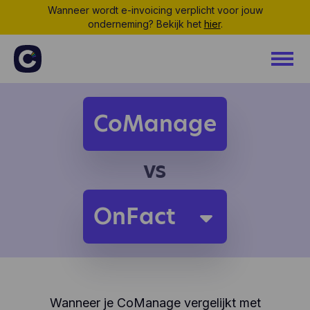
Wanneer wordt e-invoicing verplicht voor jouw
onderneming? Bekijk het
hier
.
CoManage
vs
OnFact
Wanneer je CoManage vergelijkt met