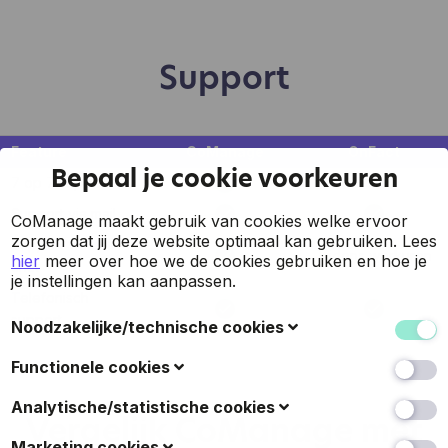
Support
Feature
CoManage
OnFact
Bepaal je cookie voorkeuren
7 op 7 support
E-mail
Support via mail
CoManage maakt gebruik van cookies welke ervoor
zorgen dat jij deze website optimaal kan gebruiken.
Lees
Support via online
Tijdens werkuren
hier
meer over hoe we de cookies gebruiken en hoe je
chat
je instellingen kan aanpassen.
Telefonisch
support
Noodzakelijke/technische cookies
Deze cookies verzamelen gegevens om de
Functionele cookies
gebruiksvriendelijkheid van de website en de ervaring
van de bezoekers te verbeteren (zoals u herkennen
Ook bekend als 'voorkeurscookies': met deze cookies
Analytische/statistische cookies
Vergelijk CoManage met
wanneer u terugkeert naar de website, uw
kan een website keuzes onthouden die u in het
gebruikersnaam en taal- of landkeuze onthouden, en
verleden hebt gemaakt, zoals welke taal u verkiest, of
Deze cookies verzamelen gegevens over hoe de
Marketing cookies