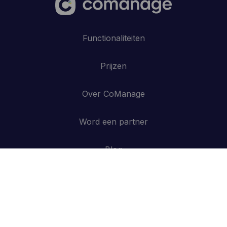
Functionaliteiten
Prijzen
Over CoManage
Word een partner
Blog
Contacteer ons
API