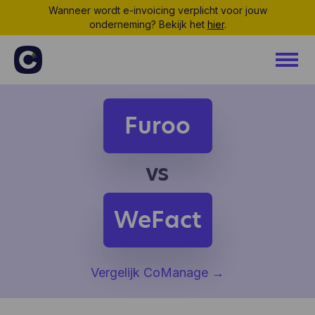
Wanneer wordt e-invoicing verplicht voor jouw
onderneming? Bekijk het
hier
.
Furoo
vs
WeFact
Vergelijk CoManage
→