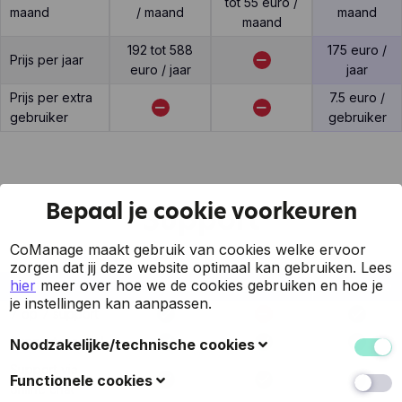
tot 55 euro /
maand
/ maand
maand
maand
192 tot 588
175 euro /
Prijs per jaar
euro / jaar
jaar
Prijs per extra
7.5 euro /
gebruiker
gebruiker
Bepaal je cookie voorkeuren
Support
CoManage maakt gebruik van cookies welke ervoor
zorgen dat jij deze website optimaal kan gebruiken.
Lees
hier
meer over hoe we de cookies gebruiken en hoe je
Feature
Furoo
WeFact
CoManage
je instellingen kan aanpassen.
7 op 7 support
Support via mail
Noodzakelijke/technische cookies
Support via
Deze cookies verzamelen gegevens om de
Functionele cookies
online chat
gebruiksvriendelijkheid van de website en de ervaring