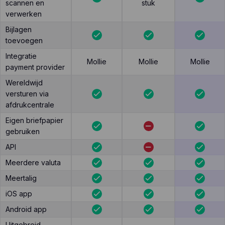
scannen en
stuk
verwerken
Bijlagen
toevoegen
Integratie
Mollie
Mollie
Mollie
payment provider
Wereldwijd
versturen via
afdrukcentrale
Eigen briefpapier
gebruiken
API
Meerdere valuta
Meertalig
iOS app
Android app
Uitgebreid