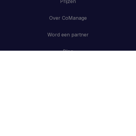
Prijzen
Over CoManage
Word een partner
Blog
Contacteer ons
API
Inloggen