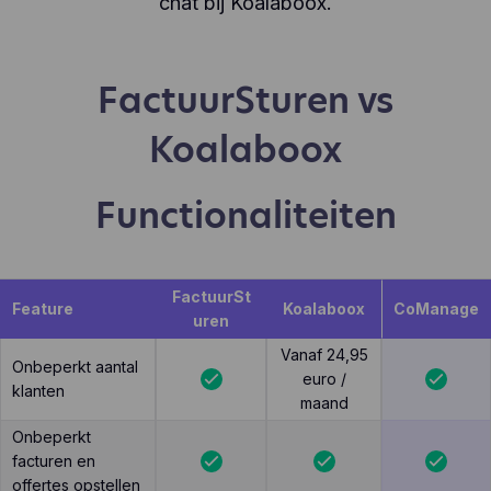
chat bij Koalaboox.
FactuurSturen vs
Koalaboox
Functionaliteiten
FactuurSt
Feature
Koalaboox
CoManage
uren
Vanaf 24,95
Onbeperkt aantal
euro /
klanten
maand
Onbeperkt
facturen en
offertes opstellen