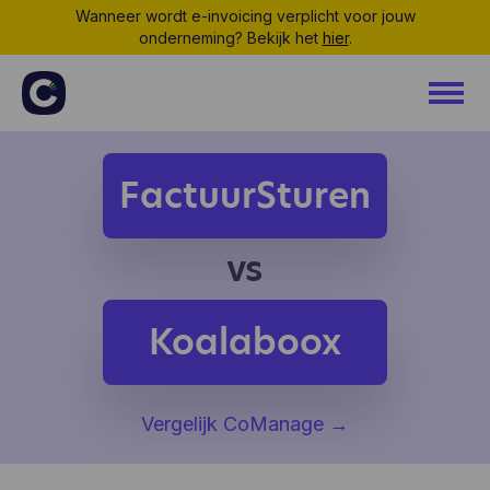
Wanneer wordt e-invoicing verplicht voor jouw
onderneming? Bekijk het
hier
.
FactuurSturen
vs
Koalaboox
Vergelijk CoManage
→