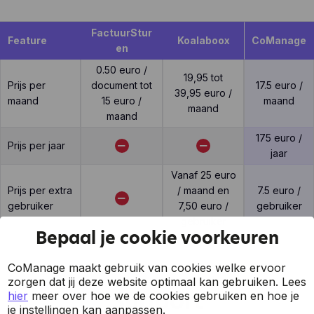
FactuurStur
Feature
Koalaboox
CoManage
en
0.50 euro /
19,95 tot
Prijs per
document tot
17.5 euro /
39,95 euro /
maand
15 euro /
maand
maand
maand
175 euro /
Prijs per jaar
jaar
Vanaf 25 euro
Prijs per extra
/ maand en
7.5 euro /
gebruiker
7,50 euro /
gebruiker
gebruiker
Bepaal je cookie voorkeuren
CoManage maakt gebruik van cookies welke ervoor
zorgen dat jij deze website optimaal kan gebruiken.
Lees
Support
hier
meer over hoe we de cookies gebruiken en hoe je
je instellingen kan aanpassen.