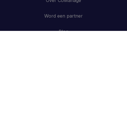
Over CoManage
Word een partner
Blog
Contacteer ons
API
Inloggen