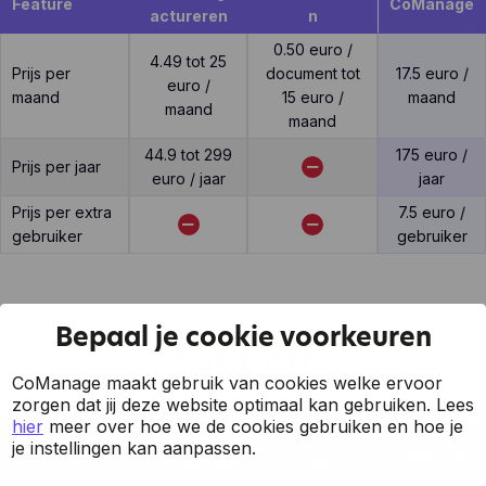
Feature
CoManage
actureren
n
0.50 euro /
4.49 tot 25
Prijs per
document tot
17.5 euro /
euro /
maand
15 euro /
maand
maand
maand
44.9 tot 299
175 euro /
Prijs per jaar
euro / jaar
jaar
Prijs per extra
7.5 euro /
gebruiker
gebruiker
Bepaal je cookie voorkeuren
Support
CoManage maakt gebruik van cookies welke ervoor
zorgen dat jij deze website optimaal kan gebruiken.
Lees
hier
meer over hoe we de cookies gebruiken en hoe je
Eenvoudigf
FactuurStur
je instellingen kan aanpassen.
Feature
CoManage
actureren
en