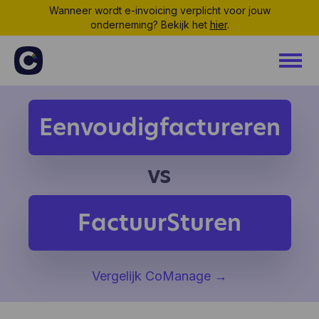
Wanneer wordt e-invoicing verplicht voor jouw
onderneming? Bekijk het
hier
.
Eenvoudigfactureren
vs
FactuurSturen
Vergelijk CoManage
→