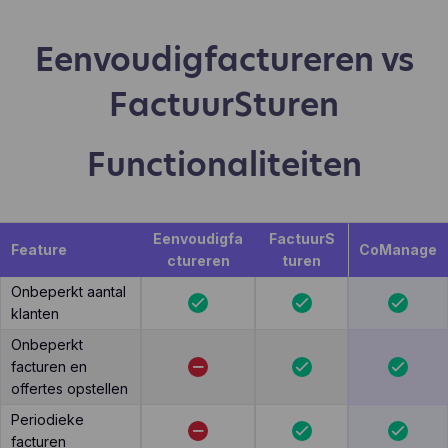
Eenvoudigfactureren vs
FactuurSturen
Functionaliteiten
Eenvoudigfa
FactuurS
Feature
CoManage
ctureren
turen
Onbeperkt aantal
klanten
Onbeperkt
facturen en
offertes opstellen
Periodieke
facturen