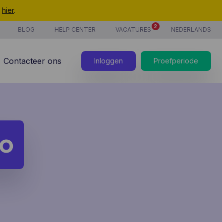
t
hier
.
2
BLOG
HELP CENTER
VACATURES
NEDERLANDS
Contacteer ons
Inloggen
Proefperiode
o