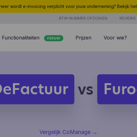
eer wordt e-invoicing verplicht voor jouw onderneming? Bekijk he
BTW-NUMMER OPZOEKEN
REVIEWS
Functionaliteiten
Prijzen
Voor wie?
nieuw
nieuw
Peppol
7/7 support
Facturatie
Kosten
nieuw
Klantenbeheer
Uurregistratie
DeFactuur
Furo
vs
Offertes
Producten & Diensten
nieuw
nieuw
Projectbeheer
CoManage AI
Analyse
Vergelijk CoManage
→