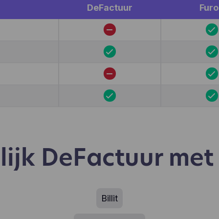
kiezen aan te klikken, wat gebruikers wel en niet leuk vind
DeFactuur
Furo
.). Hotjar gebruikt cookies en andere technologieën om g
verzamelen over het gedrag van onze gebruikers en hun
araten. Hotjar slaat deze informatie op in een gepseudoni
ruikersprofiel. Noch Hotjar, noch wij zullen deze informati
ruiken om individuele gebruikers te identificeren of te kop
 verdere gegevens over een individuele gebruiker.
lijk DeFactuur met
Billit