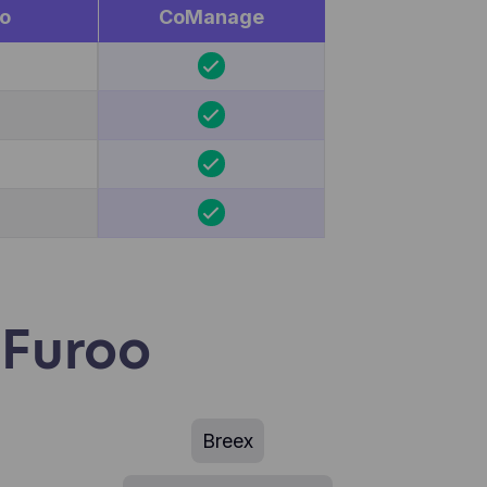
en,
o
CoManage
egevens
miseerd
e ooit
pelen
 Furoo
Breex