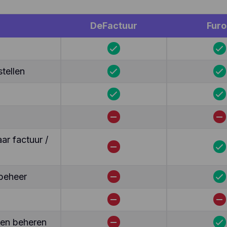
DeFactuur
Furo
tellen
r factuur /
beheer
ten beheren