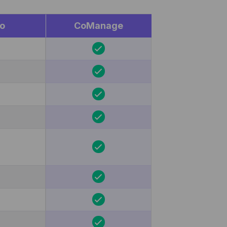
o
CoManage