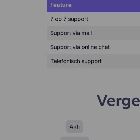
ver
Feature
enz
te 
7 op 7 support
app
geb
Support via mail
geb
aan
Support via online chat
Telefonisch support
Verge
Akti