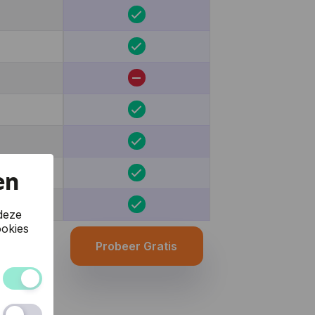
en
deze
okies
Probeer Gratis
 van de