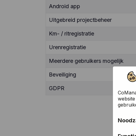
Android app
Uitgebreid projectbeheer
Km- / ritregistratie
Urenregistratie
Meerdere gebruikers mogelijk
Beveiliging
GDPR
CoManag
website
gebruik
Noodza
Deze co