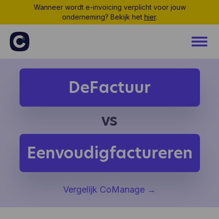
Wanneer wordt e-invoicing verplicht voor jouw
onderneming? Bekijk het
hier
.
DeFactuur
vs
Eenvoudigfactureren
Vergelijk CoManage
→