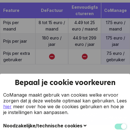
Eenvoudigfa
Feature
DeFactuur
CoManage
ctureren
Prijs per
8 tot 15 euro /
4.49 tot 25
17.5 euro /
maand
maand
euro / maand
maand
180 euro /
44.9 tot 299
175 euro /
Prijs per jaar
jaar
euro / jaar
jaar
Prijs per extra
7.5 euro /
gebruiker
gebruiker
Bepaal je cookie voorkeuren
Support
CoManage maakt gebruik van cookies welke ervoor
zorgen dat jij deze website optimaal kan gebruiken.
Lees
hier
meer over hoe we de cookies gebruiken en hoe je
je instellingen kan aanpassen.
Eenvoudigf
Feature
DeFactuur
CoManage
actureren
Noodzakelijke/technische cookies
7 op 7 support