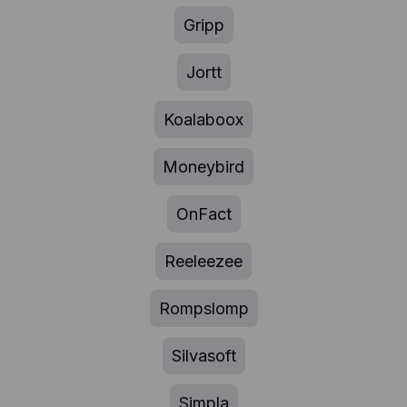
Gripp
Jortt
Koalaboox
Moneybird
OnFact
Reeleezee
Rompslomp
Silvasoft
Simpla