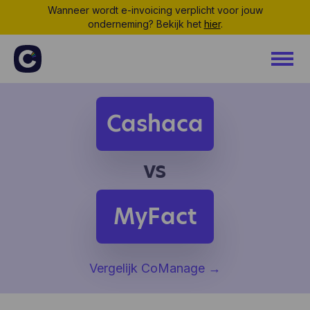
Wanneer wordt e-invoicing verplicht voor jouw
onderneming? Bekijk het
hier
.
Cashaca
vs
MyFact
Vergelijk CoManage
→