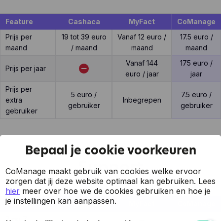
Feature
Cashaca
MyFact
CoManage
Prijs per
19 tot 39 euro
Vanaf 12 euro /
17.5 euro /
maand
/ maand
maand
maand
Vanaf 144
175 euro /
Prijs per jaar
euro / jaar
jaar
Prijs per
5 euro /
7.5 euro /
extra
Inbegrepen
gebruiker
gebruiker
gebruiker
Bepaal je cookie voorkeuren
Support
CoManage maakt gebruik van cookies welke ervoor
zorgen dat jij deze website optimaal kan gebruiken.
Lees
hier
meer over hoe we de cookies gebruiken en hoe je
je instellingen kan aanpassen.
Feature
Cashaca
MyFact
CoManage
7 op 7