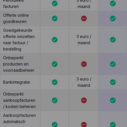
Periodieke
3 euro /
facturen
maand
Offerte online
goedkeuren
Goedgekeurde
offerte omzetten
3 euro /
naar factuur /
maand
bestelling
Onbeperkt
producten en
voorraadbeheer
3 euro /
Bankintegratie
maand
Onbeperkt
aankoopfacturen
/ kosten beheren
Aankoopfacturen
automatisch