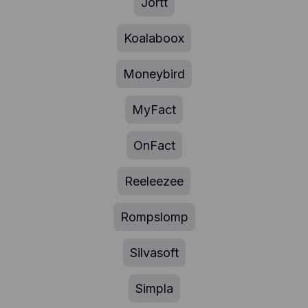
Jortt
Koalaboox
Moneybird
MyFact
OnFact
Reeleezee
Rompslomp
Silvasoft
Simpla