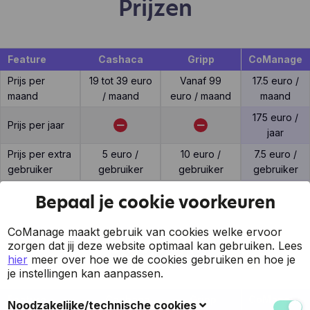
Prijzen
Feature
Cashaca
Gripp
CoManage
Prijs per
19 tot 39 euro
Vanaf 99
17.5 euro /
maand
/ maand
euro / maand
maand
175 euro /
Prijs per jaar
jaar
Prijs per extra
5 euro /
10 euro /
7.5 euro /
gebruiker
gebruiker
gebruiker
gebruiker
Bepaal je cookie voorkeuren
CoManage maakt gebruik van cookies welke ervoor
Support
zorgen dat jij deze website optimaal kan gebruiken.
Lees
hier
meer over hoe we de cookies gebruiken en hoe je
je instellingen kan aanpassen.
Feature
Cashaca
Gripp
CoManage
Noodzakelijke/technische cookies