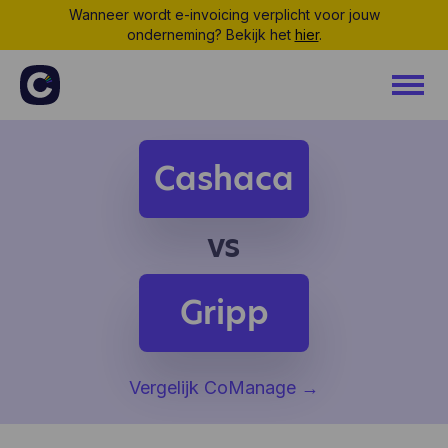
Wanneer wordt e-invoicing verplicht voor jouw
onderneming? Bekijk het
hier
.
Cashaca
vs
Gripp
Vergelijk CoManage
→