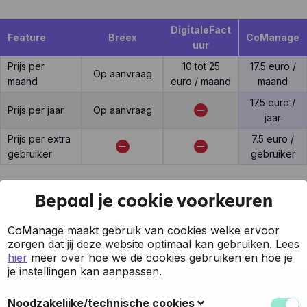
DigitaleFact
Feature
Breex
CoManage
uur
Prijs per
10 tot 25
17.5 euro /
Op aanvraag
maand
euro / maand
maand
175 euro /
Prijs per jaar
Op aanvraag
jaar
Prijs per extra
7.5 euro /
gebruiker
gebruiker
Bepaal je cookie voorkeuren
Support
CoManage maakt gebruik van cookies welke ervoor
zorgen dat jij deze website optimaal kan gebruiken.
Lees
hier
meer over hoe we de cookies gebruiken en hoe je
je instellingen kan aanpassen.
DigitaleFac
Feature
Breex
CoManage
tuur
Noodzakelijke/technische cookies