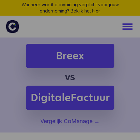
Wanneer wordt e-invoicing verplicht voor jouw
onderneming? Bekijk het
hier
.
Breex
vs
DigitaleFactuur
Vergelijk CoManage
→