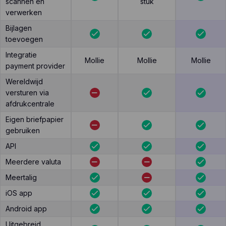
scannen en
stuk
verwerken
Bijlagen
toevoegen
Integratie
Mollie
Mollie
Mollie
payment provider
Wereldwijd
versturen via
afdrukcentrale
Eigen briefpapier
gebruiken
API
Meerdere valuta
Meertalig
iOS app
Android app
Uitgebreid