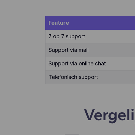
ver
enz
te 
app
Feature
geb
geb
7 op 7 support
aan
Support via mail
Support via online chat
Telefonisch support
Vergeli