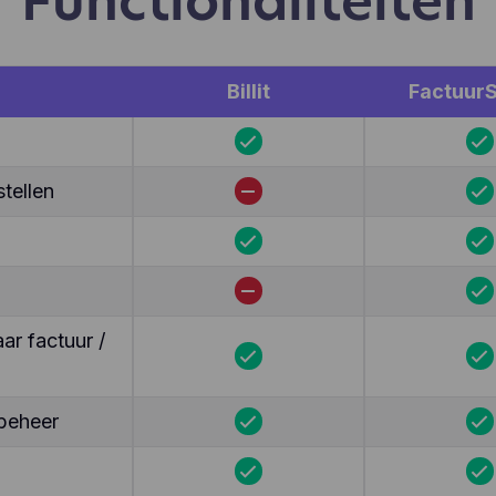
Functionaliteiten
Billit
FactuurS
tellen
r factuur /
beheer