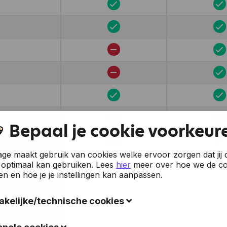
Bepaal je cookie voorkeur
A+
e maakt gebruik van cookies welke ervoor zorgen dat jij 
 optimaal kan gebruiken.
Lees
hier
meer over hoe we de co
en en hoe je je instellingen kan aanpassen.
kelijke/technische cookies
okies verzamelen gegevens om de gebruiksvriendelijkheid