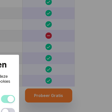
en
deze
okies
Probeer Gratis
 van de