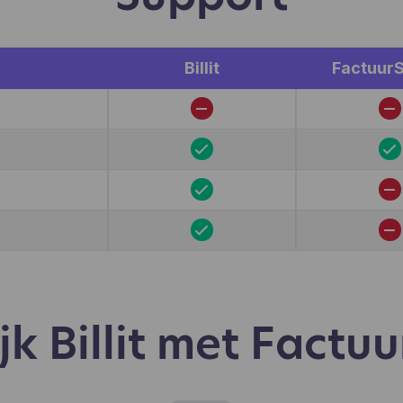
kiezen aan te klikken, wat gebruikers wel en niet leuk vind
.). Hotjar gebruikt cookies en andere technologieën om g
verzamelen over het gedrag van onze gebruikers en hun
araten. Hotjar slaat deze informatie op in een gepseudoni
Billit
FactuurS
ruikersprofiel. Noch Hotjar, noch wij zullen deze informati
ruiken om individuele gebruikers te identificeren of te kop
 verdere gegevens over een individuele gebruiker.
jk Billit met Factu