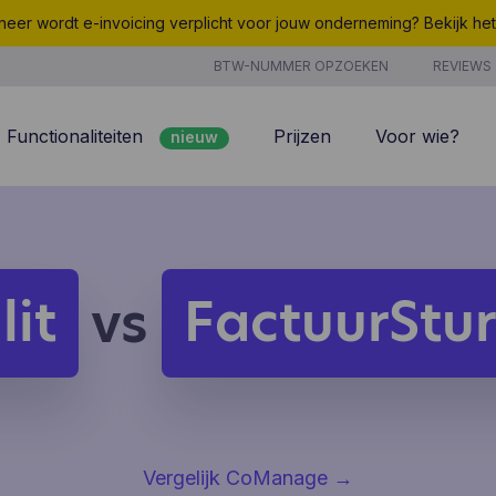
eer wordt e-invoicing verplicht voor jouw onderneming? Bekijk he
BTW-NUMMER OPZOEKEN
REVIEWS
Functionaliteiten
Prijzen
Voor wie?
nieuw
nieuw
Peppol
7/7 support
Facturatie
Kosten
nieuw
Klantenbeheer
Uurregistratie
lit
FactuurStu
vs
Offertes
Producten & Diensten
nieuw
nieuw
Projectbeheer
CoManage AI
Analyse
Vergelijk CoManage
→