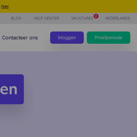
t
hier
.
2
BLOG
HELP CENTER
VACATURES
NEDERLANDS
Contacteer ons
Inloggen
Proefperiode
ren