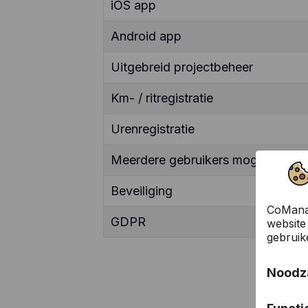
iOS app
Android app
Uitgebreid projectbeheer
Km- / ritregistratie
Urenregistratie
Meerdere gebruikers mogelijk
Beveiliging
CoManag
GDPR
website
gebruik
Noodza
Deze co