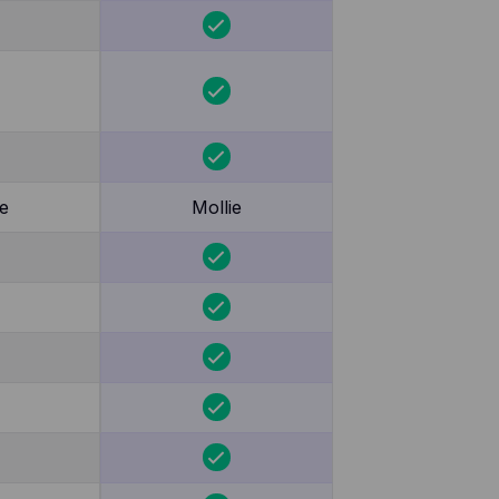
e
Mollie