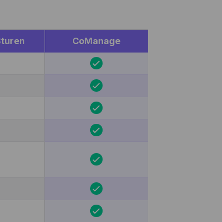
turen
CoManage