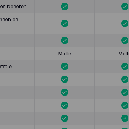
ten beheren
nnen en
Mollie
Molli
trale