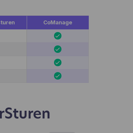
en,
egevens
miseerd
turen
CoManage
e ooit
pelen
urSturen