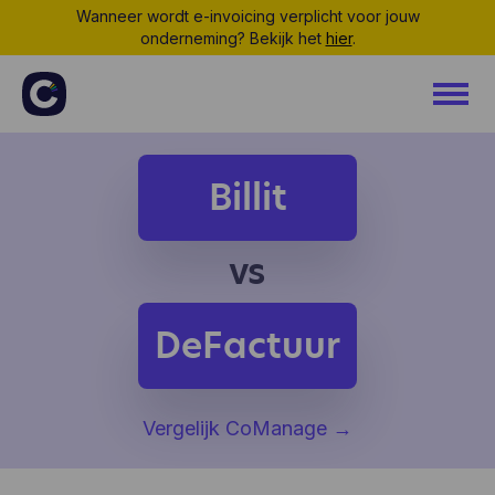
Wanneer wordt e-invoicing verplicht voor jouw
onderneming? Bekijk het
hier
.
Billit
vs
DeFactuur
Vergelijk CoManage
→