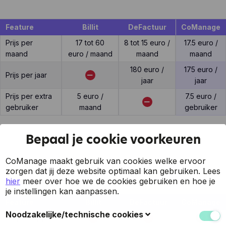
Feature
Billit
DeFactuur
CoManage
Prijs per
17 tot 60
8 tot 15 euro /
17.5 euro /
maand
euro / maand
maand
maand
180 euro /
175 euro /
Prijs per jaar
jaar
jaar
Prijs per extra
5 euro /
7.5 euro /
gebruiker
maand
gebruiker
Bepaal je cookie voorkeuren
Support
CoManage maakt gebruik van cookies welke ervoor
zorgen dat jij deze website optimaal kan gebruiken.
Lees
hier
meer over hoe we de cookies gebruiken en hoe je
je instellingen kan aanpassen.
Feature
Billit
DeFactuur
CoManage
Noodzakelijke/technische cookies
7 op 7 support