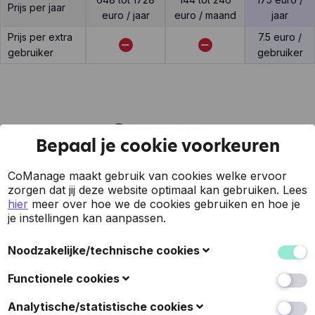
Prijs per jaar
euro / jaar
euro / maand
jaar
Prijs per extra
7.5 euro /
gebruiker
gebruiker
Support
Bepaal je cookie voorkeuren
CoManage maakt gebruik van cookies welke ervoor
Feature
Akti
ZenFactuur
CoManage
zorgen dat jij deze website optimaal kan gebruiken.
Lees
hier
meer over hoe we de cookies gebruiken en hoe je
7 op 7 support
je instellingen kan aanpassen.
Support via mail
Noodzakelijke/technische cookies
Support via
online chat
Deze cookies verzamelen gegevens om de
Functionele cookies
Telefonisch
gebruiksvriendelijkheid van de website en de ervaring
van de bezoekers te verbeteren (zoals u herkennen
Ook bekend als 'voorkeurscookies': met deze cookies
support
Analytische/statistische cookies