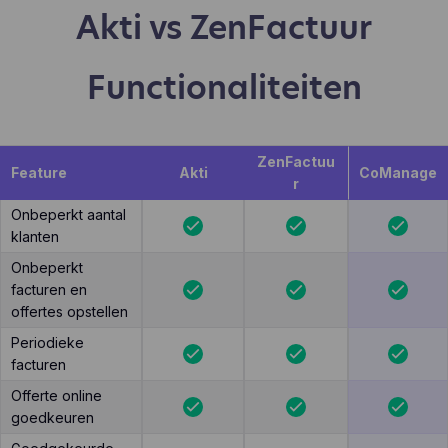
Akti vs ZenFactuur
Functionaliteiten
ZenFactuu
Feature
Akti
CoManage
r
Onbeperkt aantal
klanten
Onbeperkt
facturen en
offertes opstellen
Periodieke
facturen
Offerte online
goedkeuren