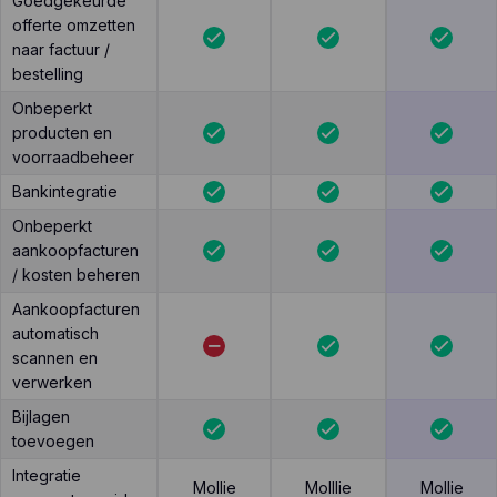
Goedgekeurde
offerte omzetten
naar factuur /
bestelling
Onbeperkt
producten en
voorraadbeheer
Bankintegratie
Onbeperkt
aankoopfacturen
/ kosten beheren
Aankoopfacturen
automatisch
scannen en
verwerken
Bijlagen
toevoegen
Integratie
Mollie
Molllie
Mollie