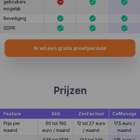
gebruikers
mogelijk
Beveiliging
GDPR
Ik wil een gratis proefperiode
Prijzen
Feature
Akti
ZenFactuur
CoManage
Prijs per
60 tot 160
12 tot 27 euro
17.5 euro /
maand
euro / maand
/ maand
maand
648 tot 1728
144 tot 246
175 euro /