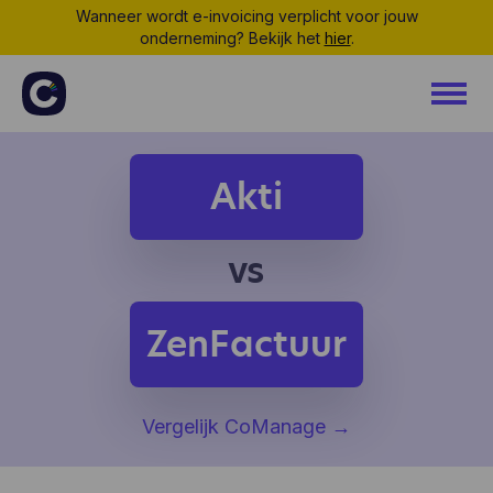
Wanneer wordt e-invoicing verplicht voor jouw
onderneming? Bekijk het
hier
.
Akti
vs
ZenFactuur
Vergelijk CoManage
→