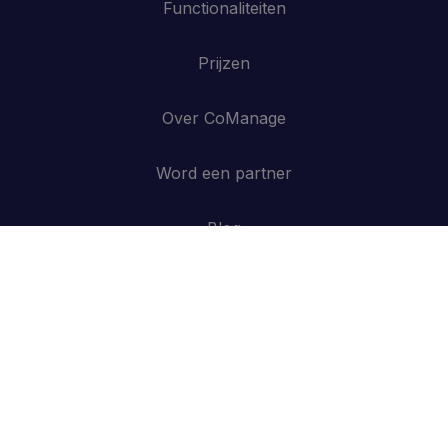
Functionaliteiten
Prijzen
Over CoManage
Word een partner
Blog
Contacteer ons
API
Inloggen