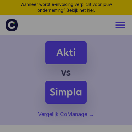
Wanneer wordt e-invoicing verplicht voor jouw
onderneming? Bekijk het
hier
.
Akti
vs
Simpla
Vergelijk CoManage
→