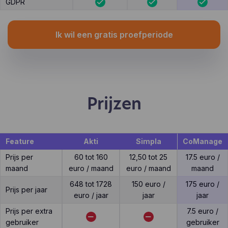
GDPR
Ik wil een gratis proefperiode
Prijzen
Feature
Akti
Simpla
CoManage
Prijs per
60 tot 160
12,50 tot 25
17.5 euro /
maand
euro / maand
euro / maand
maand
648 tot 1728
150 euro /
175 euro /
Prijs per jaar
euro / jaar
jaar
jaar
Prijs per extra
7.5 euro /
gebruiker
gebruiker