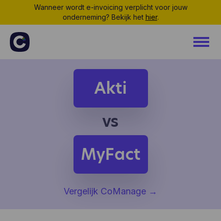
Wanneer wordt e-invoicing verplicht voor jouw
onderneming? Bekijk het
hier
.
Akti
vs
MyFact
Vergelijk CoManage
→