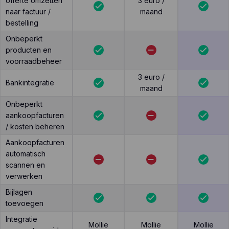
offerte omzetten
3 euro /
naar factuur /
maand
bestelling
Onbeperkt
producten en
voorraadbeheer
3 euro /
Bankintegratie
maand
Onbeperkt
aankoopfacturen
/ kosten beheren
Aankoopfacturen
automatisch
scannen en
verwerken
Bijlagen
toevoegen
Integratie
Mollie
Mollie
Mollie