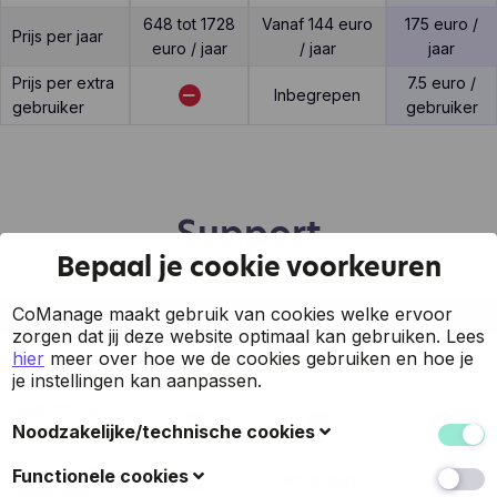
648 tot 1728
Vanaf 144 euro
175 euro /
Prijs per jaar
euro / jaar
/ jaar
jaar
Prijs per extra
7.5 euro /
Inbegrepen
gebruiker
gebruiker
Support
Bepaal je cookie voorkeuren
CoManage maakt gebruik van cookies welke ervoor
Feature
Akti
MyFact
CoManage
zorgen dat jij deze website optimaal kan gebruiken.
Lees
7 op 7
hier
meer over hoe we de cookies gebruiken en hoe je
support
je instellingen kan aanpassen.
Support via
Noodzakelijke/technische cookies
mail
Support via
Deze cookies verzamelen gegevens om de
Functionele cookies
Whatsapp
gebruiksvriendelijkheid van de website en de ervaring
online chat