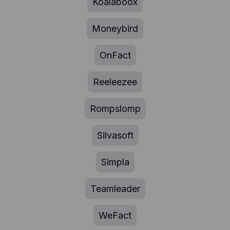
Koalaboox
Moneybird
OnFact
Reeleezee
Rompslomp
Silvasoft
Simpla
Teamleader
WeFact