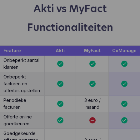
Akti vs MyFact
Functionaliteiten
Feature
Akti
MyFact
CoManage
Onbeperkt aantal
klanten
Onbeperkt
facturen en
offertes opstellen
Periodieke
3 euro /
facturen
maand
Offerte online
goedkeuren
Goedgekeurde