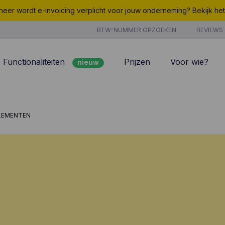
eer wordt e-invoicing verplicht voor jouw onderneming? Bekijk he
BTW-NUMMER OPZOEKEN
REVIEWS
Functionaliteiten
Prijzen
Voor wie?
nieuw
nieuw
Peppol
7/7 support
Facturatie
Kosten
ELEMENTEN
nieuw
Klantenbeheer
Uurregistratie
Offertes
Producten & Diensten
nieuw
nieuw
Projectbeheer
CoManage AI
Analyse