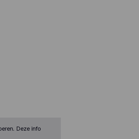
en,
egevens
miseerd
e ooit
pelen
oeren. Deze info