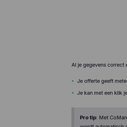
ver
enz
te 
app
geb
geb
aan
Al je gegevens correct e
Je offerte geeft met
Je kan met een klik j
Pro tip
: Met CoMana
wordt automatisch o