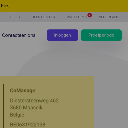
t
hier
.
2
BLOG
HELP CENTER
VACATURES
NEDERLANDS
Contacteer ons
Inloggen
Proefperiode