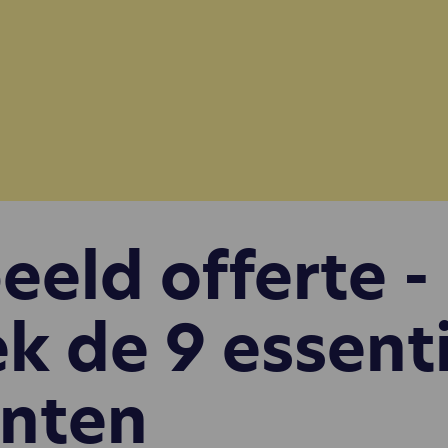
eeld offerte -
k de 9 essent
nten