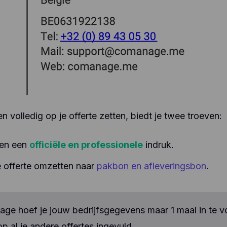
kiezen aan te klikken, wat gebruikers wel en niet leuk vind
.). Hotjar gebruikt cookies en andere technologieën om g
verzamelen over het gedrag van onze gebruikers en hun
araten. Hotjar slaat deze informatie op in een gepseudoni
ruikersprofiel. Noch Hotjar, noch wij zullen deze informati
ruiken om individuele gebruikers te identificeren of te kop
 verdere gegevens over een individuele gebruiker.
n volledig op je offerte zetten, biedt je twee troeven:
een een
officiële en professionele
indruk.
e offerte omzetten naar
pakbon en afleveringsbon
.
ge hoef je jouw bedrijfsgegevens maar 1 maal in te v
p al je andere
offertes
ingevuld.