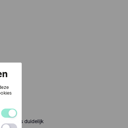
en
deze
okies
ciers. Je
et immers duidelijk
 van de