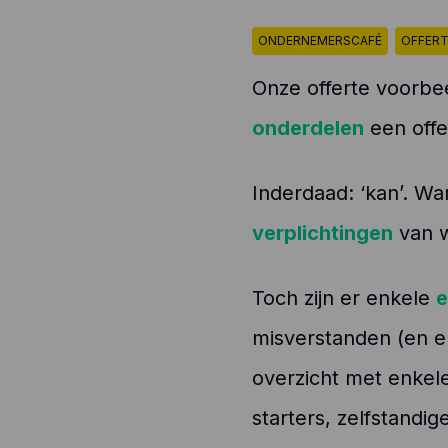
ONDERNEMERSCAFÉ
OFFER
Onze offerte voorbe
onderdelen
een offe
Inderdaad: ‘kan’. Wan
verplichtingen
van w
Toch zijn er enkele
e
misverstanden (en el
overzicht met enkele
starters, zelfstandig