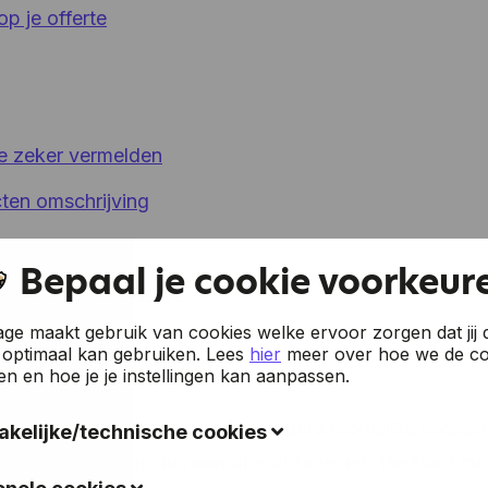
p je offerte
te zeker vermelden
cten omschrijving
e
Bepaal je cookie voorkeur
den voor je offerte
e maakt gebruik van cookies welke ervoor zorgen dat jij 
 optimaal kan gebruiken.
Lees
hier
meer over hoe we de co
evens op je offerte
en en hoe je je instellingen kan aanpassen.
ntiële klant offertes op bij meerdere mogelijke leveran
kelijke/technische cookies
offertes zetten is dus een
absolute must
. De klant mo
okies verzamelen gegevens om de gebruiksvriendelijkheid