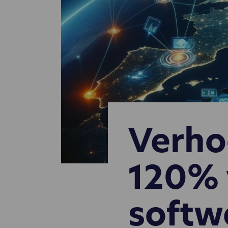
Verho
120% 
softw