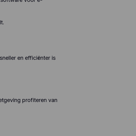
t.
neller en efficiënter is
etgeving profiteren van