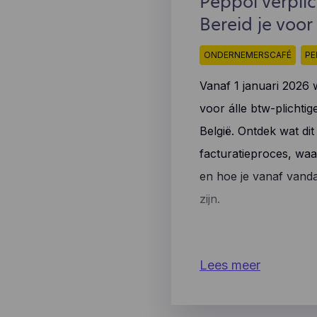
Peppol verplic
aan
Bereid je voo
ONDERNEMERSCAFÉ
PE
Vanaf 1 januari 2026 
voor álle btw-plichti
België. Ontdek wat di
facturatieproces, waa
en hoe je vanaf vanda
zijn.
Lees meer