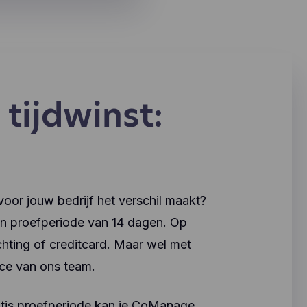
tijdwinst:
r jouw bedrijf het verschil maakt?
en proefperiode van 14 dagen. Op
hting of creditcard. Maar wel met
ice van ons team.
atis proefperiode kan je CoManage