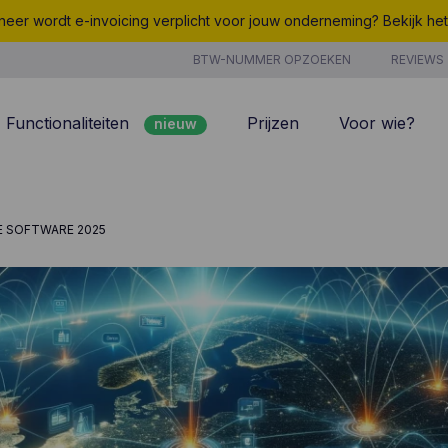
eer wordt e-invoicing verplicht voor jouw onderneming? Bekijk he
BTW-NUMMER OPZOEKEN
REVIEWS
Functionaliteiten
Prijzen
Voor wie?
nieuw
nieuw
Peppol
7/7 support
Facturatie
Kosten
E SOFTWARE 2025
nieuw
Klantenbeheer
Uurregistratie
Offertes
Producten & Diensten
nieuw
nieuw
Projectbeheer
CoManage AI
Analyse