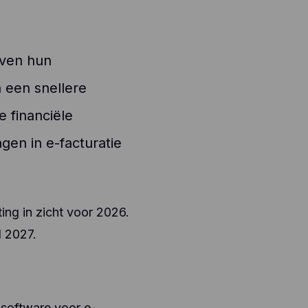
jven hun
n een snellere
 financiële
gen in e-facturatie
ting in zicht voor 2026.
d 2027.
 software voor e-