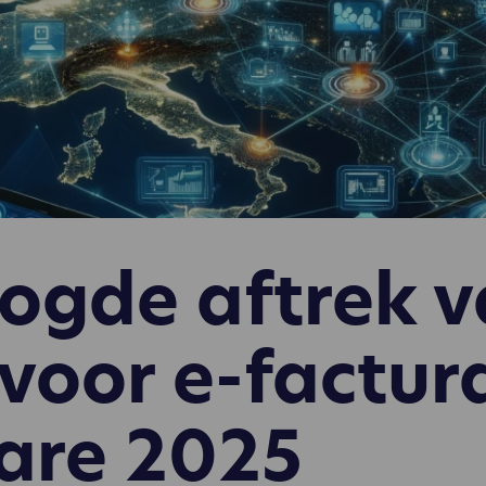
ogde aftrek 
voor e-factur
are 2025