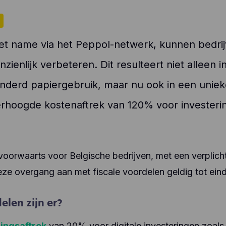
L
met name via het Peppol-netwerk, kunnen bedri
ienlijk verbeteren. Dit resulteert niet alleen i
nderd papiergebruik, maar nu ook in een unieke
rhoogde kostenaftrek van 120% voor investerin
 voorwaarts voor Belgische bedrijven, met een verplich
ze overgang aan met fiscale voordelen geldig tot ein
elen zijn er?
ingsaftrek
van 20% voor digitale investeringen zoals