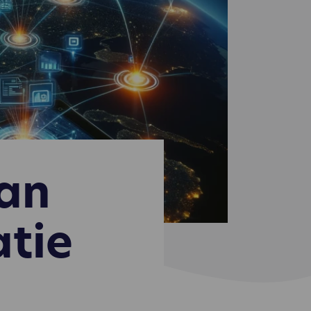
van
atie