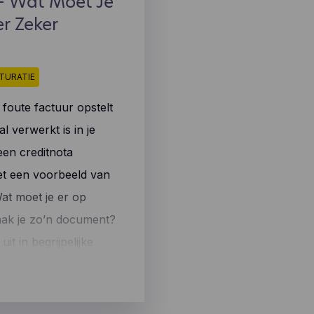
 - Wat Moet Je
r Zeker
TURATIE
 foute factuur opstelt
al verwerkt is in je
een creditnota
et een voorbeeld van
Wat moet je er op
ak je zo’n document?
it in begrijpelijke