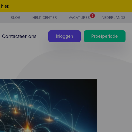
t
hier
.
2
BLOG
HELP CENTER
VACATURES
NEDERLANDS
Contacteer ons
Inloggen
Proefperiode