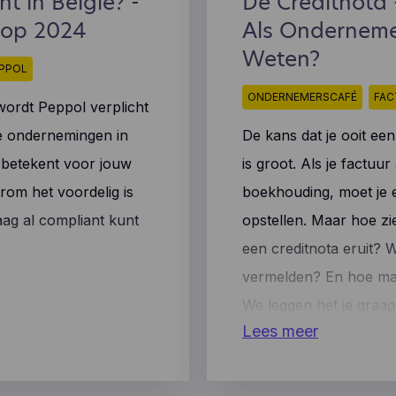
ht in België? -
De Creditnota
 verdere gegevens over een individuele gebruiker.
r op 2024
Als Onderneme
Weten?
PPOL
ONDERNEMERSCAFÉ
FAC
wordt Peppol verplicht
ge ondernemingen in
De kans dat je ooit een
t betekent voor jouw
is groot. Als je factuur 
rom het voordelig is
boekhouding, moet je 
ag al compliant kunt
opstellen. Maar hoe zi
een creditnota eruit? 
vermelden? En hoe ma
We leggen het je graag u
Lees meer
taal.