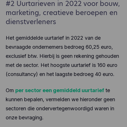
de servers van Facebook, mogelijk in de VS.
#2 Uurtarieven in 2022 voor bouw,
andere informatie en worden niet gedeeld met
andere partijen.
marketing, creatieve beroepen en
Hotjar helpt de ervaring van onze gebruikers beter
dienstverleners
te begrijpen (bv. hoeveel tijd ze doorbrengen op
welke pagina's, welke links ze verkiezen aan te
klikken, wat gebruikers wel en niet leuk vinden,
enz.). Hotjar gebruikt cookies en andere
Het gemiddelde uurtarief in 2022 van de
technologieën om gegevens te verzamelen over
bevraagde ondernemers bedroeg 60,25 euro,
het gedrag van onze gebruikers en hun apparaten.
Hotjar slaat deze informatie op in een
exclusief btw. Hierbij is geen rekening gehouden
gepseudonimiseerd gebruikersprofiel. Noch Hotjar,
met de sector. Het hoogste uurtarief is 160 euro
noch wij zullen deze informatie ooit gebruiken om
individuele gebruikers te identificeren of te
(consultancy) en het laagste bedroeg 40 euro.
koppelen aan verdere gegevens over een
individuele gebruiker.
Om
per sector een gemiddeld uurtarief
te
kunnen bepalen, vermelden we hieronder geen
sectoren die ondervertegenwoordigd waren in
onze bevraging.