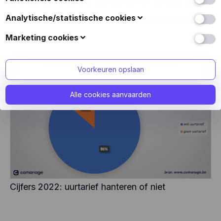
(86,32%) hanteert een uurtarief
. Er was geen
gebruiksvriendelijkheid van de website en de ervaring
van de bezoekers te verbeteren (zoals u herkennen
Ook bekend als 'voorkeurscookies': met deze cookies
Analytische/statistische cookies
significant onderscheid tussen eenmanszaken en
wanneer u terugkeert naar de website, uw
kan een website keuzes onthouden die u in het
kmo’s/mkb’s.
gebruikersnaam en taal- of landkeuze onthouden, en
verleden hebt gemaakt, zoals welke taal u verkiest, of
Deze cookies verzamelen gegevens over hoe de
Marketing cookies
wijzigingen onthouden die u hebt doorgevoerd zoals
wat uw gebruikersnaam en wachtwoord zijn zodat u
bezoekers gebruik maken van de website (zoals welke
o.m. het lettertype).
zich automatisch kunt aanmelden.
pagina’s het meest bezocht zijn, hoe bezoekers van de
Deze cookies volgen de online activiteiten van
ene naar de andere link doorklikken, of bezoekers
bezoekers om adverteerders te helpen relevantere
Voorkeuren opslaan
foutmeldingen krijgen, ...).
reclame te voorzien of om te beperken hoe vaak een
advertentie getoond wordt. Deze cookies kunnen die
We gebruiken de volgende diensten voor statistische
informatie delen met andere organisaties of
Alle cookies aanvaarden
doeleinden:
adverteerders. Dit zijn blijvende cookies en bijna altijd
van derden afkomstig.
Google Analytics is een webanalysedienst van
Google Inc. (“Google”). Google Analytics maakt
We gebruiken de volgende diensten voor marketing
gebruik van cookies om deze website te helpen
doeleinden:
analyseren hoe bezoekers de website gebruiken.
De door de cookies gegenereerde gegevens over
Facebook Pixel: Facebook Pixel is een analyse-
uw gebruik van de website (zoals uw IP-adres)
instrument van Facebook. Deze tool helpt ons bij
wordt doorgestuurd naar Google-servers,
het analyseren van de website, wat ons op zijn
mogelijks in de VS.
beurt in staat stelt om de Facebook-ervaring van
Cijfers 2022: uurtarief hanteren of niet
onze gebruikers te verbeteren. De door deze
Leadinfo plaatst twee first party cookies waarmee
cookie gegenereerde informatie (zoals uw IP-
alleen CoManage inzage krijgt in het gedrag op de
adres) wordt overgebracht naar en opgeslagen op
website. Deze cookies worden niet gekoppeld aan