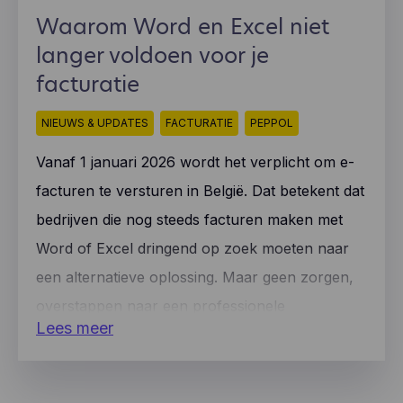
Waarom Word en Excel niet
langer voldoen voor je
facturatie
NIEUWS & UPDATES
FACTURATIE
PEPPOL
Vanaf 1 januari 2026 wordt het verplicht om e-
facturen te versturen in België. Dat betekent dat
bedrijven die nog steeds facturen maken met
Word of Excel dringend op zoek moeten naar
een alternatieve oplossing. Maar geen zorgen,
overstappen naar een professionele
Lees meer
facturatiesoftware zoals CoManage is
eenvoudiger dan je denkt!