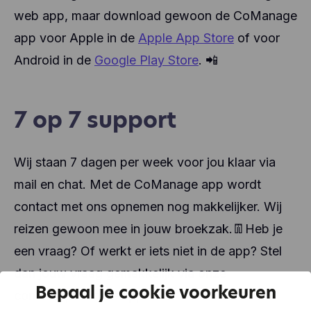
web app, maar download gewoon de CoManage
app voor Apple in de
Apple App Store
of voor
Android in de
Google Play Store
.
📲
7 op 7 support
Wij staan 7 dagen per week voor jou klaar via
mail en chat. Met de CoManage app wordt
contact met ons opnemen nog makkelijker. Wij
reizen gewoon mee in jouw broekzak.
Heb je
👖
een vraag? Of werkt er iets niet in de app? Stel
dan jouw vraag gemakkelijk via onze
Bepaal je cookie voorkeuren
contactoptie in de app.