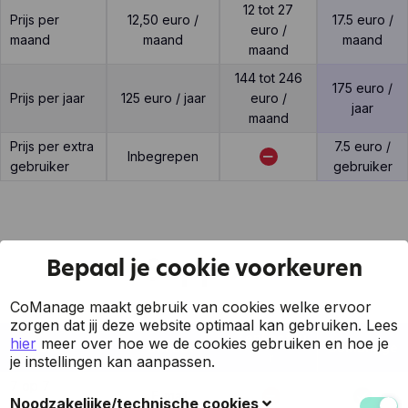
12 tot 27
Prijs per
12,50 euro /
17.5 euro /
euro /
maand
maand
maand
maand
144 tot 246
175 euro /
Prijs per jaar
125 euro / jaar
euro /
jaar
maand
Prijs per extra
7.5 euro /
Inbegrepen
gebruiker
gebruiker
Support
Bepaal je cookie voorkeuren
CoManage maakt gebruik van cookies welke ervoor
zorgen dat jij deze website optimaal kan gebruiken.
Lees
ZenFactuu
hier
meer over hoe we de cookies gebruiken en hoe je
Feature
OnFact
CoManage
r
je instellingen kan aanpassen.
7 op 7
E-mail
Noodzakelijke/technische cookies
support