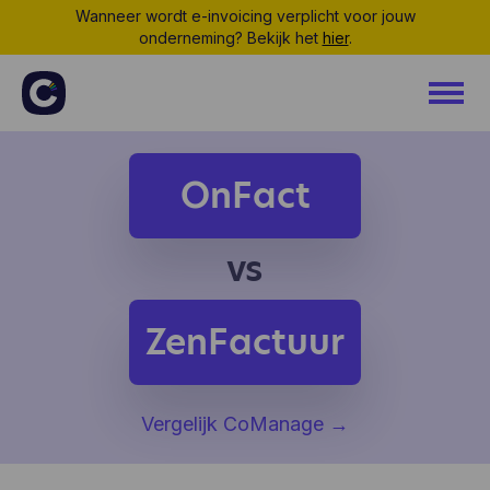
Wanneer wordt e-invoicing verplicht voor jouw
onderneming? Bekijk het
hier
.
OnFact
vs
ZenFactuur
Vergelijk CoManage
→