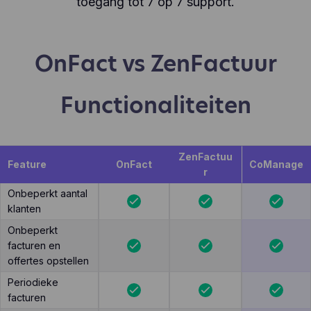
toegang tot 7 op 7 support.
OnFact vs ZenFactuur
Functionaliteiten
ZenFactuu
Feature
OnFact
CoManage
r
Onbeperkt aantal
klanten
Onbeperkt
facturen en
offertes opstellen
Periodieke
facturen