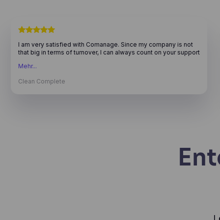
I am very satisfied with Comanage. Since my company is not
that big in terms of turnover, I can always count on your support
with questions or problems. Thank you! Kind regards, Clean
Mehr...
Complete
Clean Complete
Ent
L