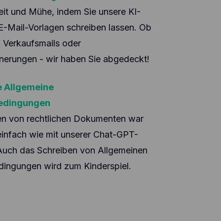
 and
users
eit und Mühe, indem Sie unsere KI-
ymized
E-Mail-Vorlagen schreiben lassen. Ob
on to
idual
 Verkaufsmails oder
nerungen - wir haben Sie abgedeckt!
ie Allgemeine
edingungen
en von rechtlichen Dokumenten war
einfach wie mit unserer Chat-GPT-
 Auch das Schreiben von Allgemeinen
ingungen wird zum Kinderspiel.