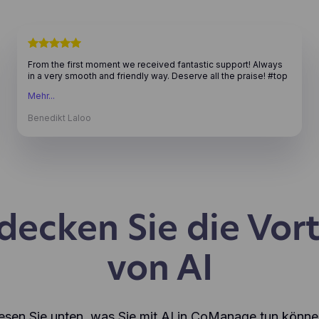
From the first moment we received fantastic support! Always
in a very smooth and friendly way. Deserve all the praise! #top
team
Mehr...
Benedikt Laloo
decken Sie die Vort
von AI
esen Sie unten, was Sie mit AI in CoManage tun könne