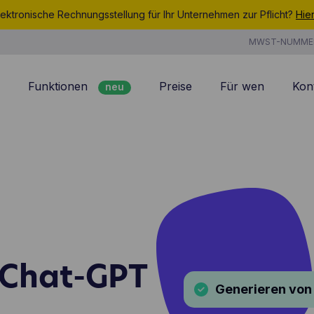
ektronische Rechnungsstellung für Ihr Unternehmen zur Pflicht?
Hie
MWST-NUMME
Funktionen
Preise
Für wen
Kon
neu
Rechnungsstellung
7/7 Support
Kundenmanagement
Kosten
neu
Angebote
Zeiterfassung
neu
Projektmanagement
Produkte & Dienstlei
neu
Analyse
CoManage AI
 Chat-GPT
Generieren von