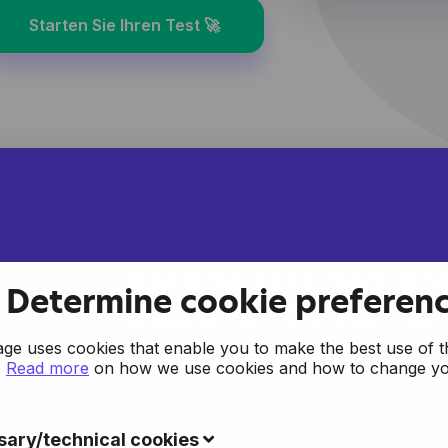
Starten Sie Ihren Test 🚀
rnehmen gerade erst gegrün
Determine cookie preferen
rkonditionen für Starter 🚀
e uses cookies that enable you to make the best use of t
.
Read more
on how we use cookies and how to change y
 Unternehmen gegründet? Lassen Sie es uns wissen und
.
ary/technical cookies