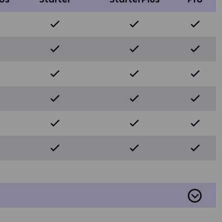
on to
idual