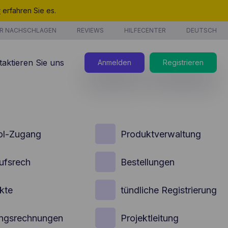
r
erfahren Sie es.
R NACHSCHLAGEN
REVIEWS
HILFECENTER
DEUTSCH
taktieren Sie uns
Anmelden
Registrieren
ol-Zugang
Produktverwaltung
stungen
ufsrech
Bestellungen
kte
tündliche Registrierung
ngsrechnungen
Projektleitung