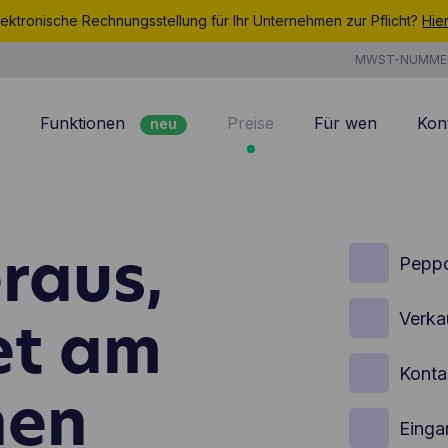
ektronische Rechnungsstellung für Ihr Unternehmen zur Pflicht?
Hie
MWST-NUMME
Funktionen
Preise
Für wen
Kon
neu
Rechnungsstellung
7/7 Support
Kundenmanagement
Kosten
raus,
neu
Angebote
Zeiterfassung
Pepp
neu
Projektmanagement
Produkte & Dienstlei
et am
Verka
neu
Analyse
CoManage AI
Konta
nen
Einga