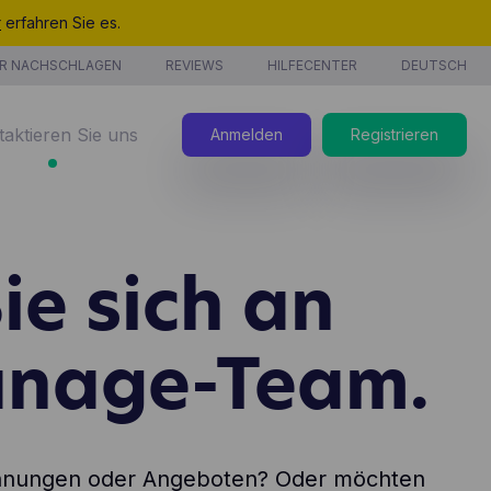
r
erfahren Sie es.
R NACHSCHLAGEN
REVIEWS
HILFECENTER
DEUTSCH
taktieren Sie uns
Anmelden
Registrieren
e sich an
stungen
nage-Team.
echnungen oder Angeboten? Oder möchten