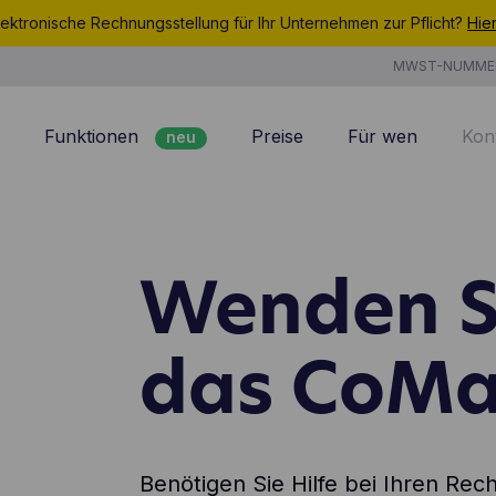
ektronische Rechnungsstellung für Ihr Unternehmen zur Pflicht?
Hie
MWST-NUMME
Funktionen
Preise
Für wen
Kon
neu
Rechnungsstellung
7/7 Support
Kundenmanagement
Kosten
Wenden Si
neu
Angebote
Zeiterfassung
neu
Projektmanagement
Produkte & Dienstlei
das CoMa
neu
Analyse
CoManage AI
Benötigen Sie Hilfe bei Ihren R