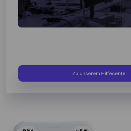
and
use
ide
use
Zu unserem Hilfecenter