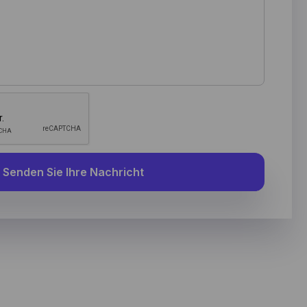
ymized
on to
idual
Senden Sie Ihre Nachricht