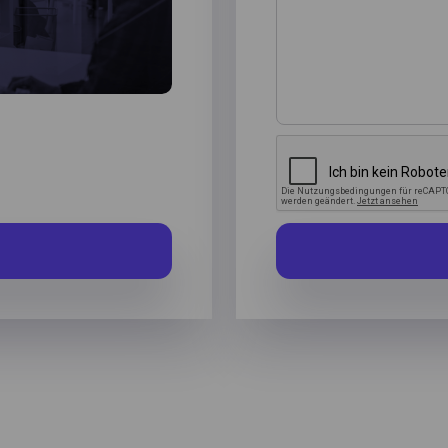
 their devices. Hotjar stores this information in a pseudon
r profile. Neither Hotjar nor we will ever use this informati
ntify individual users or link it to further data about an indiv
r.