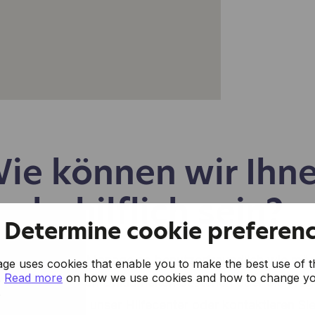
ie können wir Ihn
behilflich sein?
Determine cookie preferen
mühen uns, CoManage so benutzerfreundlich wie mög
e uses cookies that enable you to make the best use of t
.
Read more
on how we use cookies and how to change y
. Sollten dennoch Unklarheiten bestehen oder Sie Fra
.
e einen Blick in unser Hilfecenter oder kontaktieren Si