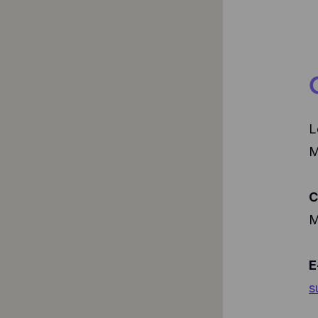
L
M
C
M
E
s