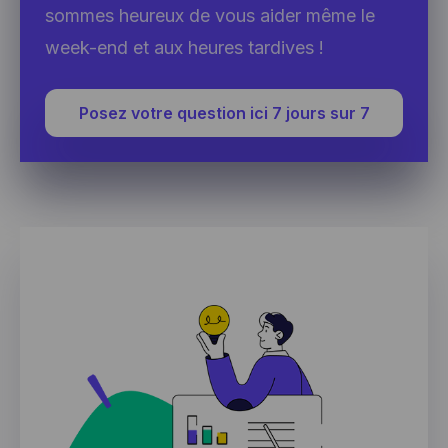
sommes heureux de vous aider même le
week-end et aux heures tardives !
Posez votre question ici 7 jours sur 7